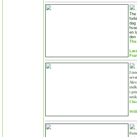
The 
forb
dag 
hvad
en l
den
The 
Læs
Fra
I in
sevæ
Akva
indk
i pr
unik
Chic
Will
Forr