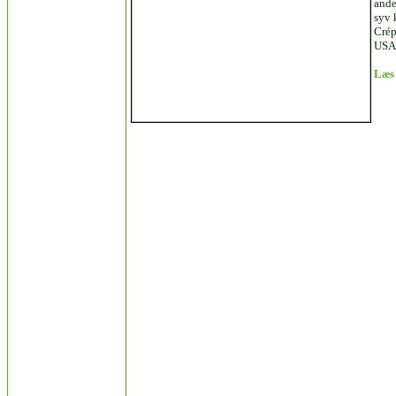
ande
syv 
Crép
USA’
Læs 