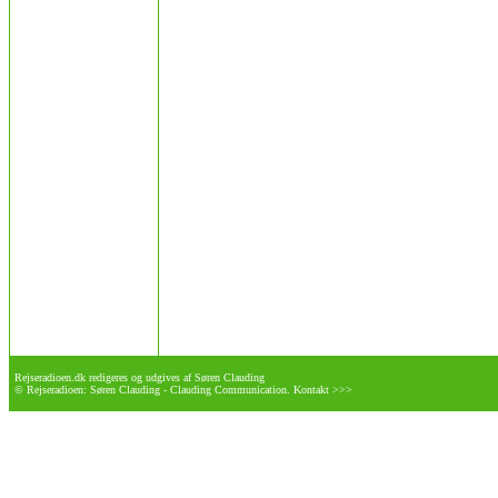
Rejseradioen.dk redigeres og udgives af Søren Clauding
© Rejseradioen: Søren Clauding - Clauding Communication.
Kontakt >>>