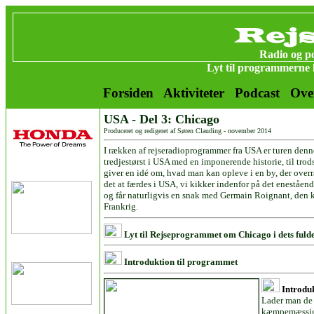
Radio og po
Lyt til programmerne 
Forsiden
Aktiviteter
Podcast
Ove
USA - Del 3:
Chicago
Produceret og redigeret af Søren Clauding - november 2014
I rækken af rejseradioprogrammer fra USA er turen den
tredjestørst i USA med en imponerende historie, til trods
giver en idé om, hvad man kan opleve i en by, der overr
det at færdes i USA, vi kikker indenfor på det eneståen
og får naturligvis en snak med Germain Roignant, den k
Frankrig.
Lyt til Rejseprogrammet om Chicago i dets fuld
Introduktion til programmet
Introduk
Lader man de 
kæmpemæssige 