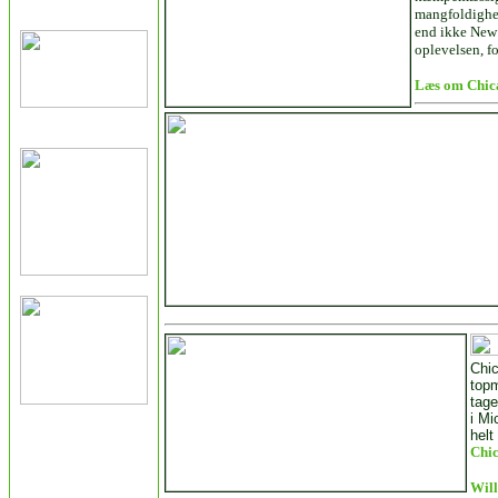
mangfoldighed
end ikke New 
oplevelsen, f
Læs om Chic
Chic
topm
tage
i Mi
helt
Chic
Will