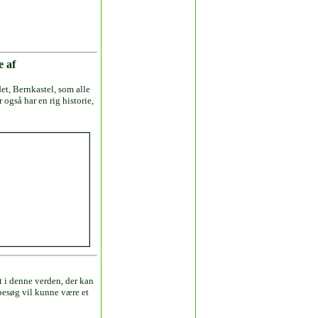
e af
et, Bernkastel, som alle
også har en rig historie,
t i denne verden, der kan
besøg vil kunne være et