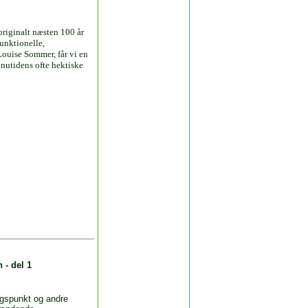
originalt næsten 100 år
funktionelle,
uise Sommer, får vi en
 nutidens ofte hektiske
 - del 1
ngspunkt og andre