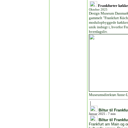
Frankfurter køkke
Oktober 2025
Design Museum Danmark på
gammelt "Frankfurt Küche",
modulopbyggede køkkens 
unik indsigt i, hvorfor F
hverdagsliv.
Museumsdirektør Anne-Lo
B
iltur til Frank
Januar 2025 - 7 min
B
iltur til Frankf
Frankfurt am Main og o