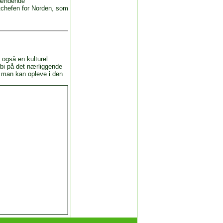
spændende
tchefen for Norden, som
 også en kulturel
rbi på det nærliggende
d man kan opleve i den