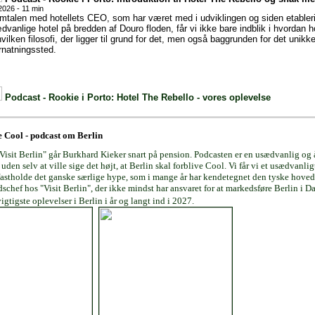
2026 - 11 min
amtalen med hotellets CEO, som har været med i udviklingen og siden etabler
dvanlige hotel på bredden af Douro floden, får vi ikke bare indblik i hvordan 
vilken filosofi, der ligger til grund for det, men også baggrunden for det unikk
rnatningssted.
Podcast - Rookie i Porto: Hotel The Rebello - vores oplevelse
e Cool - podcast om Berlin
"Visit Berlin" går Burkhard Kieker snart på pension. Podcasten er en usædvanlig o
uden selv at ville sige det højt, at Berlin skal forblive Cool. Vi får vi et usædvanlig
astholde det ganske særlige hype, som i mange år har kendetegnet den tyske hoved
schef hos "Visit Berlin", der ikke mindst har ansvaret for at markedsføre Berlin i 
igtigste oplevelser i Berlin i år og langt ind i 2027.