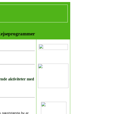
ejseprogrammer
nde aktiviteter med
ls næststørste by er