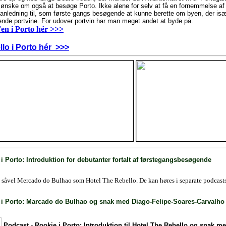
 ønske om også at besøge Porto. Ikke alene for selv at få en fornemmelse af
å anledning til, som første gangs besøgende at kunne berette om byen, der isæ
ende portvine. For udover portvin har man meget andet at byde på.
en i Porto hér >>>
o i Porto hér >>>
i Porto: Introduktion for debutanter fortalt af førstegangsbesøgende
s såvel Mercado do Bulhao som Hotel The Rebello. De kan høres i separate podcast
 i Porto: Marcado do Bulhao og snak med Diago-Felipe-Soares-Carvalho
Podcast - Rookie i Porto: Introduktion til Hotel The Rebello og snak 