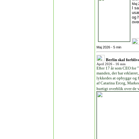
Maj 
I s
usæ
og h
ove
Maj 2026 - 5 min
Berlin skal forbliv
April 2026 - 16 min
Efter 17 år som CEO for 
manden, der har erklæret, 
lykkedes at opbygge og f
af Catarina Erceg, Marked
hurtigt overblik over de v