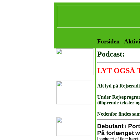
Forsiden
Aktivi
Podcast:
LYT OGSÅ 
Alt lyd på Rejseradi
Under Rejseprogram
tilhørende tekster og
Nedenfor findes sam
Debutant i Port
På forlænget w
Inspireret af flere kør