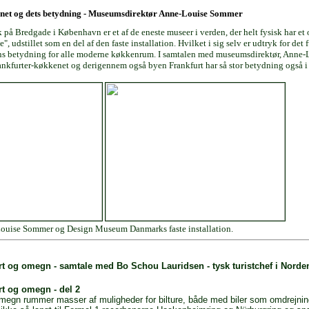
net og dets betydning - Museumsdirektør Anne-Louise Sommer
 Bredgade i København er et af de eneste museer i verden, der helt fysisk har et 
 udstillet som en del af den faste installation. Hvilket i sig selv er udtryk for det 
betydning for alle moderne køkkenrum. I samtalen med museumsdirektør, Anne-Lo
rankfurter-køkkenet og derigennem også byen Frankfurt har så stor betydning også i
uise Sommer og Design Museum Danmarks faste installation.
furt og omegn - samtale med Bo Schou Lauridsen - tysk turistchef i Norden
urt og omegn - del 2
megn rummer masser af muligheder for bilture, både med biler som omdrejni