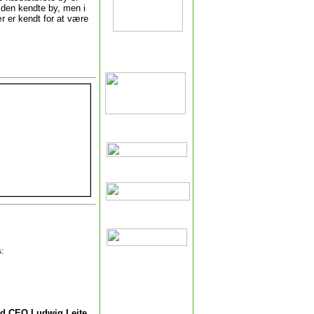
 den kendte by, men i
r er kendt for at være
s:
med CEO Ludwig Leite