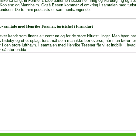
r ikke så langt til Formel 1 racerbanerne Hockenheimring og Nürburgring og 
m Koblenz og Mannheim. Også Essen kommer vi omkring i samtalen med turis
uridsen. De to mini-podcasts er sammenhængende.
 - samtale med Henrike Tessmer, turistchef i Frankfurt
evet kendt som finansielt centrum og for de store biludstillinger. Men byen har
 fødeby og et et oplagt turistmål som man ikke bør overse, når man kører fo
r i den store lufthavn. I samtalen med Henrike Tessner får vi et indblik i, hva
r så stor endda.