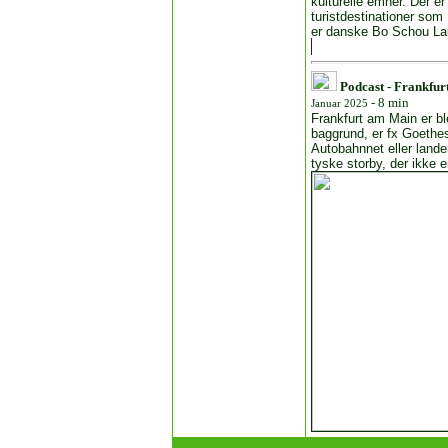
kulturelle emner. Der e
turistdestinationer so
er danske Bo Schou La
Podcast - Frankfurt
- 8 min
Januar 2025
Frankfurt am Main er bl
baggrund, er fx Goethes
Autobahnnet eller lande
tyske storby, der ikke e