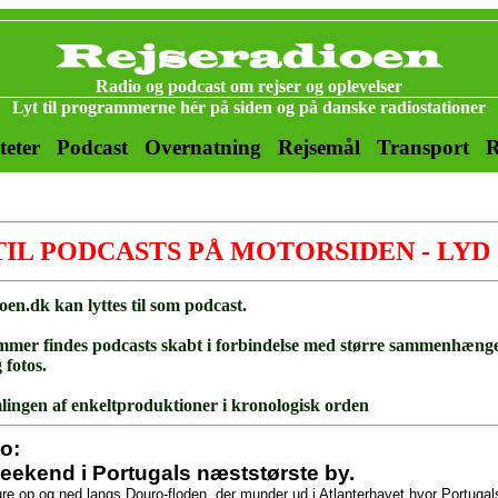
Radio og podcast om rejser og oplevelser
Lyt til programmerne hér på siden og på danske radiostationer
teter
Podcast
Overnatning
Rejsemål
Transport
R
TIL PODCASTS PÅ MOTORSIDEN - LYD
oen.dk kan lyttes til som podcast.
mer findes podcasts skabt i forbindelse med større sammenhænge
 fotos.
lingen af enkeltproduktioner i kronologisk orden
o:
eekend i Portugals næststørste by.
eture op og ned langs Douro-floden, der munder ud i Atlanterhavet hvor Portuga