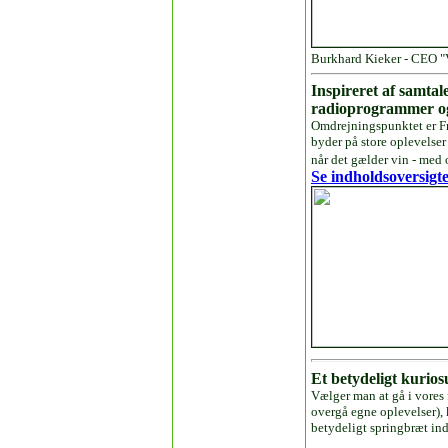
Burkhard Kieker - CEO "
Inspireret af samta
radioprogrammer og
Omdrejningspunktet er Fra
byder på store oplevelser
når det gælder vin - med 
Se indholdsoversigt
Et betydeligt kurio
Vælger man at gå i vores 
overgå egne oplevelser),
betydeligt springbræt ind