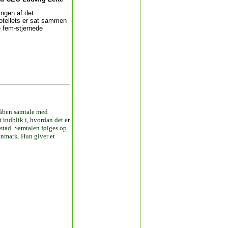
ingen af det
hotellets er sat sammen
e fem-stjernede
g åben samtale med
t indblik i, hvordan det er
stad. Samtalen følges op
Danmark. Hun giver et