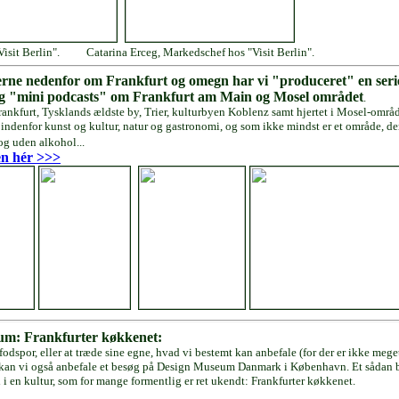
Visit Berlin". Catarina Erceg, Markedschef hos "Visit Berlin".
lerne nedenfor om Frankfurt og omegn har vi "produceret" en seri
 "mini podcasts" om Frankfurt am Main og Mosel området
.
nkfurt, Tysklands ældste by, Trier, kulturbyen Koblenz samt hjertet i Mosel-områd
 indenfor kunst og kultur, natur og gastronomi, og som ikke mindst er et område, der 
og uden alkohol...
en hér >>>
sum: Frankfurter køkkenet:
fodspor, eller at træde sine egne, hvad vi bestemt kan anbefale (for der er ikke mege
 kan vi også anbefale et besøg på Design Museum Danmark i København. Et sådan 
 i en kultur, som for mange formentlig er ret ukendt: Frankfurter køkkenet.